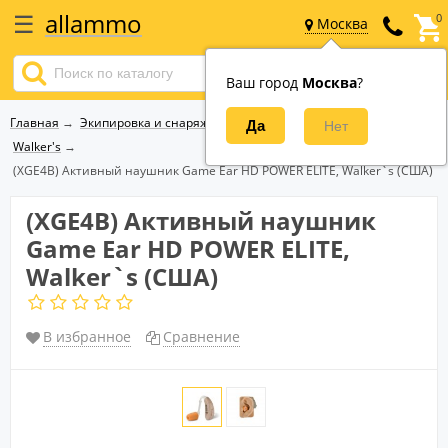
☰
allammo
0
Москва
Ваш город
Москва
?
Вход
Регистрация
Главная
→
Экипировка и снаряжение
→
Наушники для стрельбы
→
Walker's
→
Каталог товаров
(XGE4B) Активный наушник Game Ear HD POWER ELITE, Walker`s (США)
8
(XGE4B) Активный наушник
(800)
555-
Game Ear HD POWER ELITE,
41-
Walker`s (США)
73
order@allammo.ru
В избранное
Сравнение
О
компании
Оплата