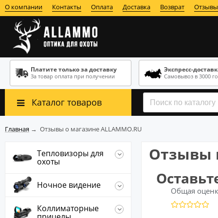
О компании
Контакты
Оплата
Доставка
Возврат
Отзывы 
Платите только за доставку
Экспресс-доставка
За товар оплата при получении
Самовывоз в 3000 г
Каталог товаров
Главная
→
Отзывы о магазине ALLAMMO.RU
Отзывы 
Тепловизоры для
охоты
Оставьте
Ночное видение
Общая оцен
Коллиматорные
прицелы