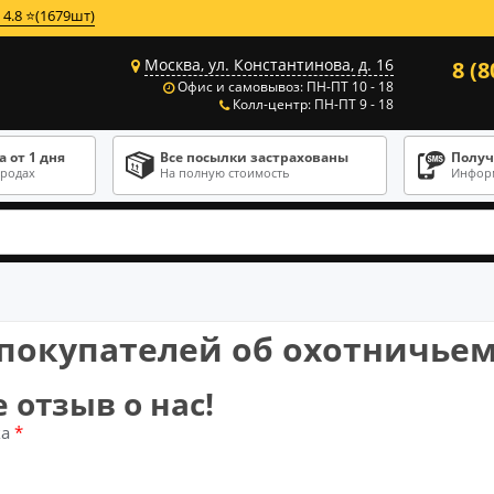
4.8 ⭐(1679шт)
Москва, ул. Константинова, д. 16
8 (8
Офис и самовывоз: ПН-ПТ 10 - 18
Колл-центр: ПН-ПТ 9 - 18
 от 1 дня
Все посылки застрахованы
Получ
ородах
На полную стоимость
Информ
покупателей об охотничье
 отзыв о нас!
ка