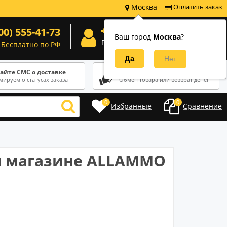
Москва
Оплатить заказ
0
Корзина
00) 555-41-73
Вход
Ваш город
Москва
?
0 руб.
Регистрация
Бесплатно по РФ
айте СМС о доставке
У вас 14 дней на возврат
ируем о статусах заказа
Обмен товара или возврат денег
0
0
Избранные
Сравнение
м магазине ALLAMMO